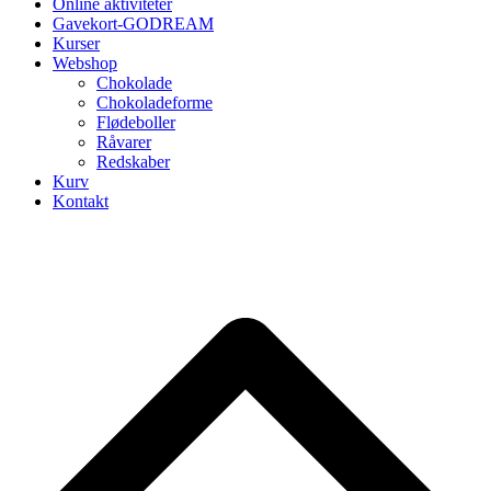
Online aktiviteter
Gavekort-GODREAM
Kurser
Webshop
Chokolade
Chokoladeforme
Flødeboller
Råvarer
Redskaber
Kurv
Kontakt