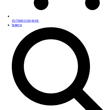
55 ITEMS
-
5.305,00
KR.
SEARCH