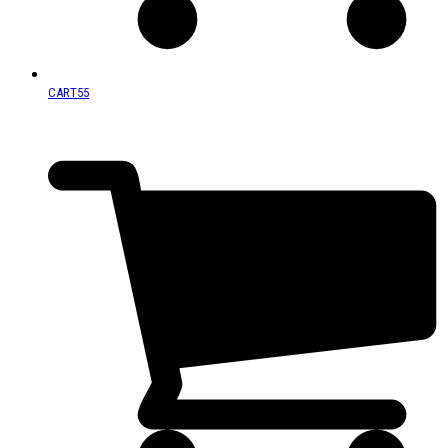
CART
55