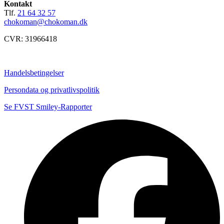
Kontakt
Tlf.
21 64 32 57
chokoman@chokoman.dk
CVR: 31966418
Handelsbetingelser
Persondata og privatlivspolitik
Se FVST Smiley-Rapporter