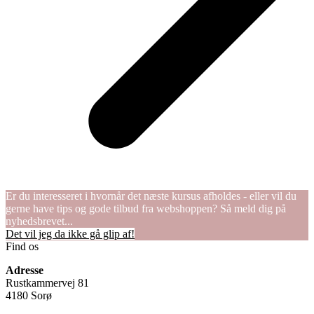
Er du interesseret i hvornår det næste kursus afholdes - eller vil du
gerne have tips og gode tilbud fra webshoppen? Så meld dig på
nyhedsbrevet...
Det vil jeg da ikke gå glip af!
Find os
Adresse
Rustkammervej 81
4180 Sorø